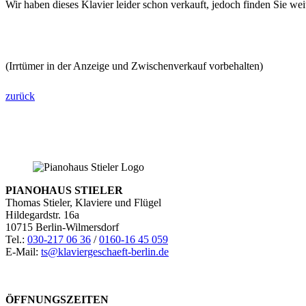
Wir haben dieses Klavier leider schon verkauft, jedoch finden Sie wei
(Irrtümer in der Anzeige und Zwischenverkauf vorbehalten)
zurück
PIANOHAUS STIELER
Thomas Stieler, Klaviere und Flügel
Hildegardstr. 16a
10715 Berlin-Wilmersdorf
Tel.:
030-217 06 36
/
0160-16 45 059
E-Mail:
ts@klaviergeschaeft-berlin.de
ÖFFNUNGSZEITEN